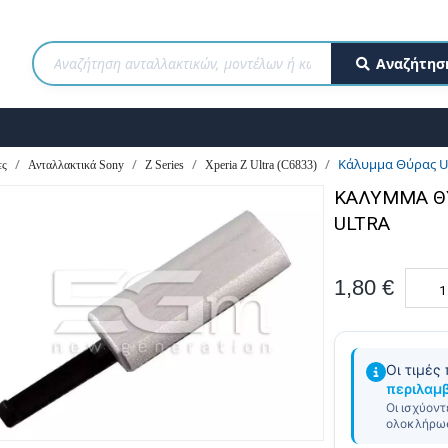
Αναζήτησ
Κάλυμμα Θύρας US
ες
Ανταλλακτικά Sony
Z Series
Xperia Z Ultra (C6833)
ΚΆΛΥΜΜΑ ΘΎ
ULTRA
1,80 €
Οι τιμές
περιλαμ
Οι ισχύοντ
ολοκλήρωσ