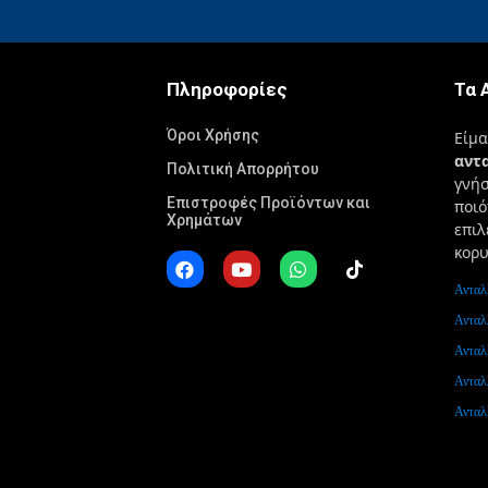
Πληροφορίες
Τα 
Όροι Χρήσης
Είμ
αντ
Πολιτική Απορρήτου
γνή
Επιστροφές Προϊόντων και
ποιό
Χρημάτων
επιλ
κορυ
Ανταλ
Ανταλ
Ανταλ
Ανταλ
Ανταλ