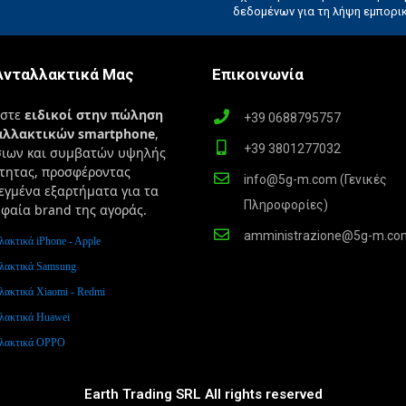
Ανταλλακτικά Μας
Επικοινωνία
αστε
ειδικοί στην πώληση
+39 0688795757
αλλακτικών smartphone
,
+39 3801277032
σιων και συμβατών υψηλής
τητας, προσφέροντας
info@5g-m.com (Γενικές
εγμένα εξαρτήματα για τα
Πληροφορίες)
φαία brand της αγοράς.
amministrazione@5g-m.co
λακτικά iPhone - Apple
λακτικά Samsung
λακτικά Xiaomi - Redmi
λακτικά Huawei
λακτικά OPPO
Earth Trading SRL All rights reserved