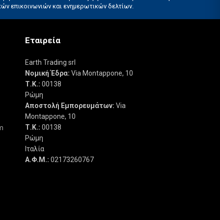
Εταιρεία
Earth Trading srl
Νομική Έδρα:
Via Montappone, 10
Τ.Κ.:
00138
Ρώμη
Αποστολή Εμπορευμάτων:
Via
Montappone, 10
Τ.Κ.:
00138
m
Ρώμη
Ιταλία
Α.Φ.Μ.:
02173260767