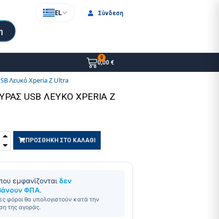
EL
Σύνδεση
η
0,00 €
B Λευκό Xperia Z Ultra
ΡΑΣ USB ΛΕΥΚΌ XPERIA Z
ΠΡΟΣΘΗΚΗ ΣΤΟ ΚΑΛΑΘΙ
 που εμφανίζονται
δεν
βάνουν ΦΠΑ
.
ες φόροι θα υπολογιστούν κατά την
η της αγοράς.