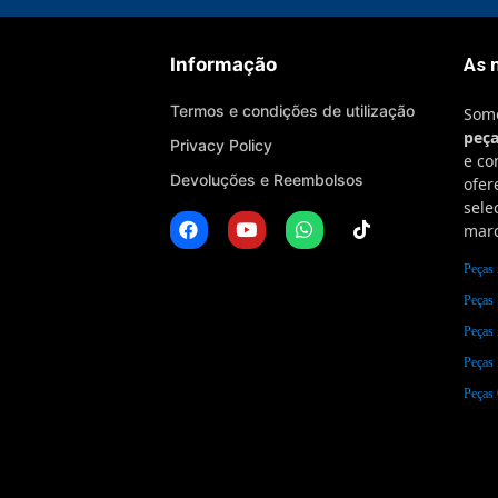
Informação
As 
Termos e condições de utilização
Som
peç
Privacy Policy
e co
Devoluções e Reembolsos
ofe
sele
marc
Peças 
Peças
Peças
Peças
Peça