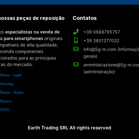
nossas peças de reposição
Contatos
os
especialistas na venda de
+39 0688795757
as para smartphones
originais
+39 3801277032
mpatíveis de alta qualidade,
info@5g-m.com (Informaç
recendo componentes
gerais)
cionados para as principais
as do mercado.
amministrazione@5g-m.c
(administração)
iPhone - Apple
 Samsung
 Xiaomi - Redmi
 Huawei
s OPPO
Earth Trading SRL All rights reserved