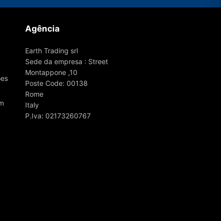
Agência
Earth Trading srl
Sede da empresa : Street
Montappone ,10
ões
Poste Code: 00138
Rome
om
Italy
P.Iva: 02173260767