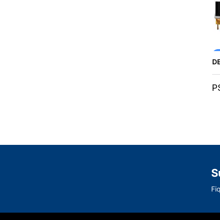
D
P
S
Fi