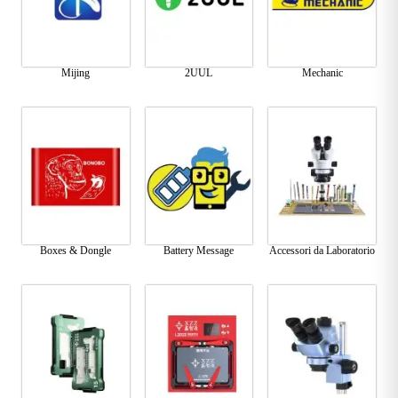
Mijing
2UUL
Mechanic
Boxes & Dongle
Battery Message
Accessori da Laboratorio