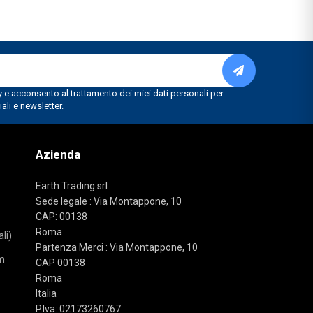
Azienda
Earth Trading srl
Sede legale : Via Montappone, 10
CAP: 00138
Roma
li)
Partenza Merci : Via Montappone, 10
m
CAP 00138
Roma
Italia
P.Iva: 02173260767