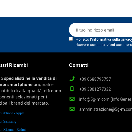
ostri Ricambi
Contatti
mo
specialisti nella vendita di
+39 0688795757
ambi smartphone
originali e
+39 3801277032
atibili di alta qualità, offrendo
onenti selezionati per i
info@5g-m.com (Info Genera
cipali brand del mercato.
amministrazione@5g-m.co
bi iPhone - Apple
bi Samsung
bi Xiaomi - Redmi