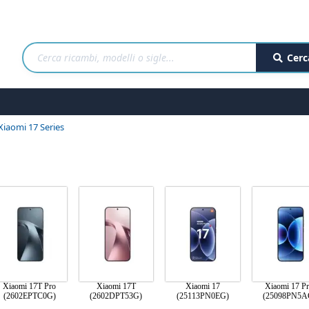
Cerc
Xiaomi 17 Series
Xiaomi 17T Pro
Xiaomi 17T
Xiaomi 17
Xiaomi 17 P
(2602EPTC0G)
(2602DPT53G)
(25113PN0EG)
(25098PN5A