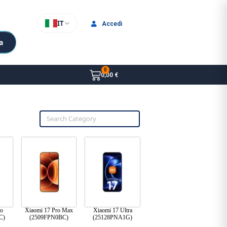
IT
Accedi
a
0,00 €
ro
Xiaomi 17 Pro Max
Xiaomi 17 Ultra
C)
(2509FPN0BC)
(25128PNA1G)