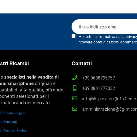
ostri Ricambi
Contatti
mo
specialisti nella vendita di
+39 0688795757
ambi smartphone
originali e
+39 3801277032
atibili di alta qualità, offrendo
onenti selezionati per i
info@5g-m.com (Info Genera
cipali brand del mercato.
amministrazione@5g-m.co
bi iPhone - Apple
bi Samsung
bi Xiaomi - Redmi