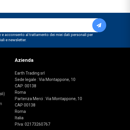
Azienda
Earth Trading srl
Sede legale : Via Montappone, 10
CAP: 00138
Roma
li)
Partenza Merci : Via Montappone, 10
m
CAP 00138
Roma
Italia
P.Iva: 02173260767