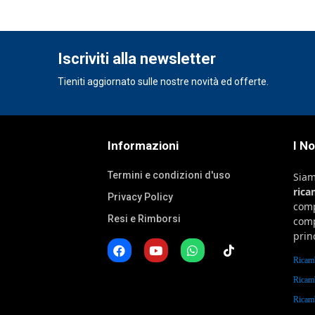
Iscriviti alla newsletter
Tieniti aggiornato sulle nostre novità ed offerte.
Informazioni
I N
Termini e condizioni d'uso
Sia
ric
Privacy Policy
comp
Resi e Rimborsi
comp
prin
Ricam
Ricam
Ricam