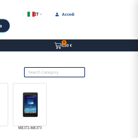
IT
Accedi
a
0,00 €
ME372-ME373