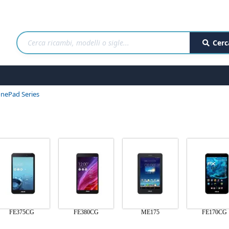
Cerc
nePad Series
FE375CG
FE380CG
ME175
FE170CG