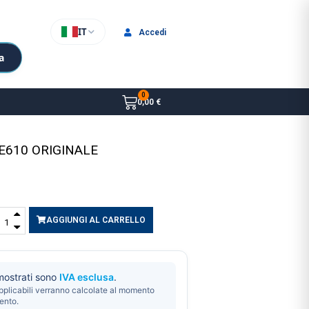
IT
Accedi
a
0,00 €
 E610 ORIGINALE
AGGIUNGI AL CARRELLO
 mostrati sono
IVA esclusa
.
pplicabili verranno calcolate al momento
ento.