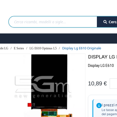
Cerc
Display Lg E610 Originale
mbi LG
E Series
LG E610 Optimus L5
DISPLAY LG
Display LG E610
10,89 €
I prezzi
Le tasse a
del pagam