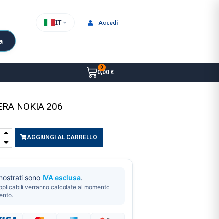
IT
Accedi
a
0,00 €
ERA NOKIA 206
AGGIUNGI AL CARRELLO
 mostrati sono
IVA esclusa
.
pplicabili verranno calcolate al momento
ento.