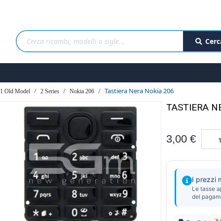
Cerc
Tastiera Nera Nokia 206
1 Old Model
2 Series
Nokia 206
TASTIERA N
3,00 €
I prezzi
Le tasse a
del pagam