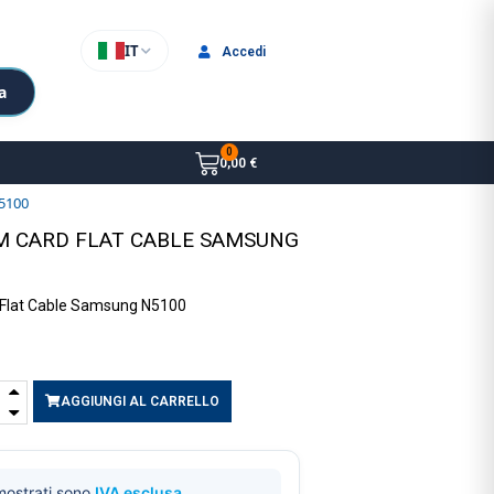
IT
Accedi
a
0,00 €
N5100
M CARD FLAT CABLE SAMSUNG
 Flat Cable Samsung N5100
AGGIUNGI AL CARRELLO
 mostrati sono
IVA esclusa
.