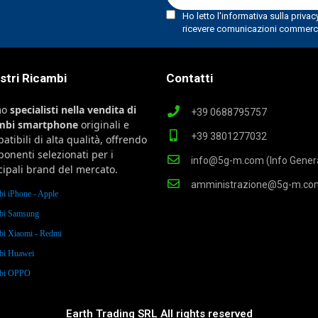
ostri Ricambi
Contatti
mo
specialisti nella vendita di
+39 0688795757
ambi smartphone
originali e
+39 3801277032
atibili di alta qualità, offrendo
onenti selezionati per i
info@5g-m.com (Info Genera
cipali brand del mercato.
amministrazione@5g-m.co
bi iPhone - Apple
bi Samsung
bi Xiaomi - Redmi
bi Huawei
mbi OPPO
Earth Trading SRL All rights reserved