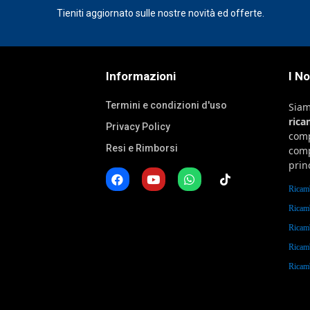
Tieniti aggiornato sulle nostre novità ed offerte.
Informazioni
I N
Termini e condizioni d'uso
Sia
ric
Privacy Policy
comp
Resi e Rimborsi
comp
prin
Ricam
Ricam
Ricam
Ricam
Rica