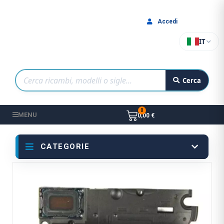
Accedi
IT
Cerca
MENU
0,00 €
CATEGORIE