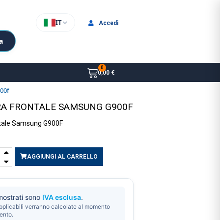
IT
Accedi
a
0,00 €
00f
A FRONTALE SAMSUNG G900F
tale Samsung G900F
AGGIUNGI AL CARRELLO
 mostrati sono
IVA esclusa
.
pplicabili verranno calcolate al momento
ento.