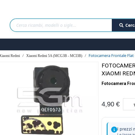
Cerc
Fotocamera Frontale Flat
Xiaomi Redmi
Xiaomi Redmi 5A (MCG3B - MCI3B)
FOTOCAMER
XIAOMI RED
Fotocamera Fron
4,90 €
I prezzi
Le tasse a