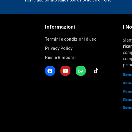
Informazioni
I N
Termini e condizioni d'uso
Sia
ric
Privacy Policy
comp
Resi e Rimborsi
comp
prin
Ricam
Ricam
Ricam
Ricam
Rica