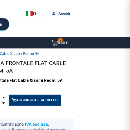
IT
Accedi
a
0,00 €
 Cable Xiaomi Redmi 5A
A FRONTALE FLAT CABLE
MI 5A
tale Flat Cable Xiaomi Redmi 5A
AGGIUNGI AL CARRELLO
 mostrati sono
IVA esclusa
.
pplicabili verranno calcolate al momento