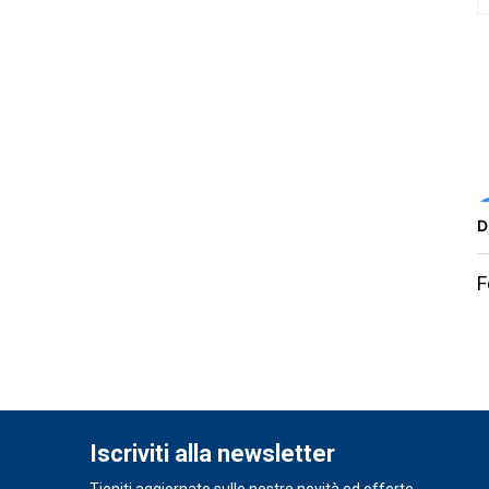
D
F
Iscriviti alla newsletter
Tieniti aggiornato sulle nostre novità ed offerte.