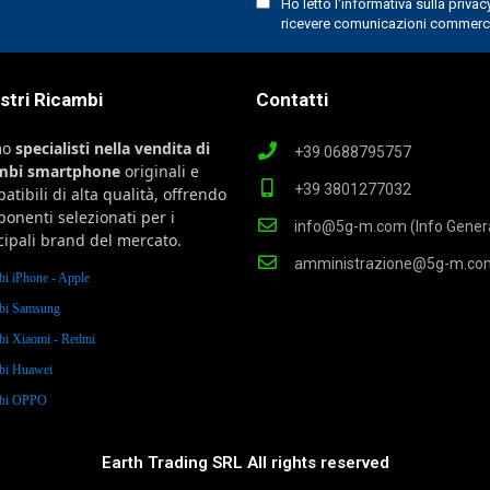
ostri Ricambi
Contatti
mo
specialisti nella vendita di
+39 0688795757
ambi smartphone
originali e
+39 3801277032
atibili di alta qualità, offrendo
onenti selezionati per i
info@5g-m.com (Info Genera
cipali brand del mercato.
amministrazione@5g-m.co
bi iPhone - Apple
bi Samsung
bi Xiaomi - Redmi
bi Huawei
mbi OPPO
Earth Trading SRL All rights reserved