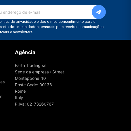
Agência
Earth Trading srl
Sede da empresa : Street
Montappone ,10
ões
Poste Code: 00138
Rome
om
Italy
P.Iva: 02173260767