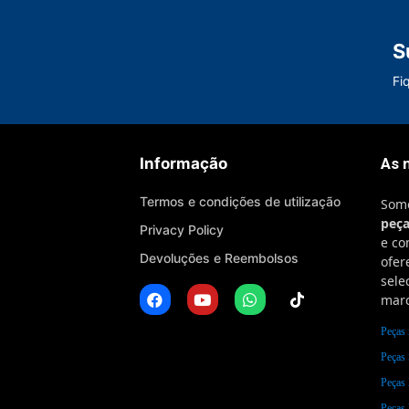
S
Fi
Informação
As 
Termos e condições de utilização
Som
peç
Privacy Policy
e co
Devoluções e Reembolsos
ofe
sele
marc
Peças 
Peças
Peças
Peças