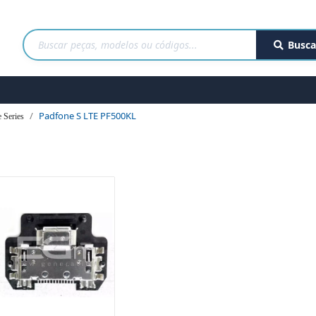
Busca
Padfone S LTE PF500KL
 Series