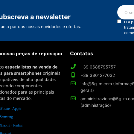
ubscreva a newsletter
que a par das nossas novidades e ofertas.
nossas peças de reposição
Contatos
os
especialistas na venda de
+39 0688795757
as para smartphones
originais
+39 3801277032
mpatíveis de alta qualidade,
info@5g-m.com (Informaç
recendo componentes
gerais)
cionados para as principais
as do mercado.
amministrazione@5g-m.c
(administração)
iPhone - Apple
 Samsung
 Xiaomi - Redmi
 Huawei