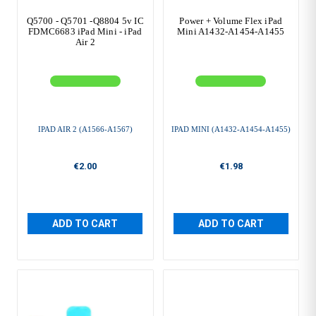
Q5700 - Q5701 -Q8804 5v IC
Power + Volume Flex iPad
FDMC6683 iPad Mini - iPad
Mini A1432-A1454-A1455
Air 2
IPAD AIR 2 (A1566-A1567)
IPAD MINI (A1432-A1454-A1455)
€2.00
€1.98
ADD TO CART
ADD TO CART