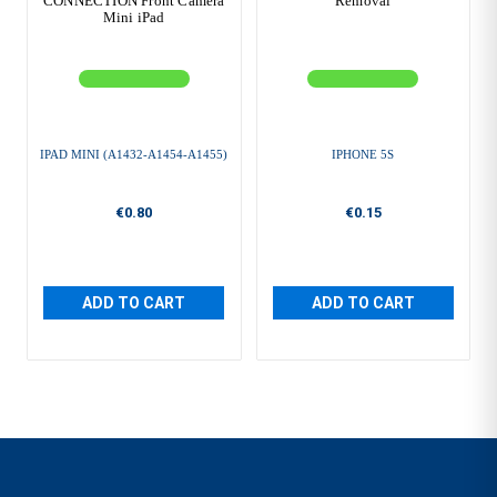
CONNECTION Front Camera
Removal
Mini iPad
IPAD MINI (A1432-A1454-A1455)
IPHONE 5S
€0.80
€0.15
ADD TO CART
ADD TO CART