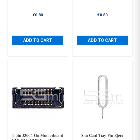
€0.80
€0.80
ADD TO CART
ADD TO CART
9 pin J2601 On Motherboard
Sim Card Tray Pin Eject