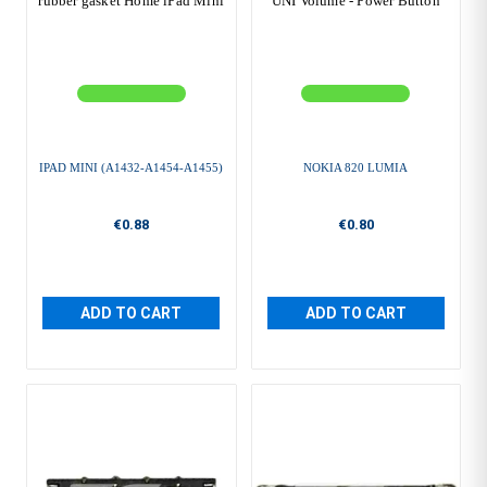
rubber gasket Home iPad Mini
UNI Volume - Power Button
IPAD MINI (A1432-A1454-A1455)
NOKIA 820 LUMIA
€0.88
€0.80
ADD TO CART
ADD TO CART