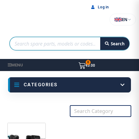
Log in
EN
Search
MENU
€0.00
CATEGORIES