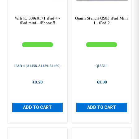
Wifi IC 339s0171 iPad 4 -
Qianli Stencil QS83 iPad Mini
iPad mini - iPhone 5
1 - iPad 2
IPAD 4 (A1458-A1459-A1460)
QIANLI
€3.20
€3.00
ADD TO CART
ADD TO CART