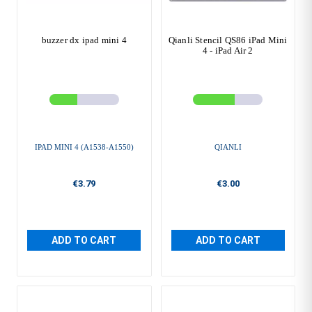
buzzer dx ipad mini 4
Qianli Stencil QS86 iPad Mini
4 - iPad Air 2
IPAD MINI 4 (A1538-A1550)
QIANLI
€3.79
€3.00
ADD TO CART
ADD TO CART