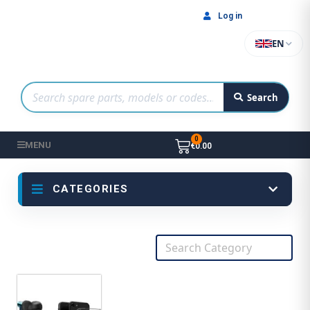
Log in
EN
Search
MENU
€0.00
CATEGORIES