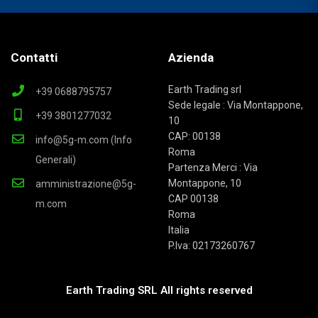
Contatti
Azienda
Earth Trading srl
+39 0688795757
Sede legale : Via Montappone,
+39 3801277032
10
CAP: 00138
info@5g-m.com (Info
Roma
Generali)
Partenza Merci : Via
Montappone, 10
amministrazione@5g-
CAP 00138
m.com
Roma
Italia
P.Iva: 02173260767
Earth Trading SRL All rights reserved