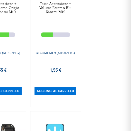
censione +
Tasto Accensione +
erno Grigio
Volume Esterno Blu
iaomi Mi9
Xiaomi Mi9
9 (M1902F1G)
XIAOMI MI 9 (M1902F1G)
55 €
1,55 €
AL CARRELLO
AGGIUNGI AL CARRELLO