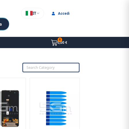
IT
Accedi
a
0,00 €