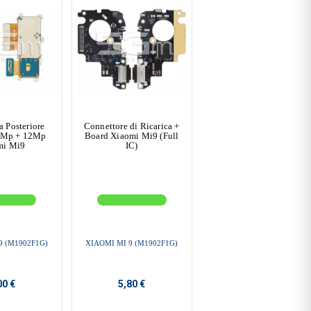
 Posteriore
Connettore di Ricarica +
6Mp + 12Mp
Board Xiaomi Mi9 (Full
mi Mi9
IC)
9 (M1902F1G)
XIAOMI MI 9 (M1902F1G)
00 €
5,80 €