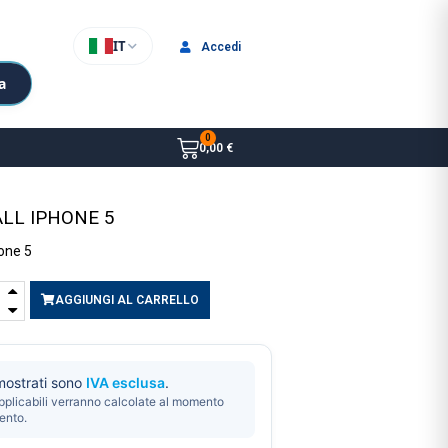
IT
Accedi
a
0,00 €
ALL IPHONE 5
one 5
AGGIUNGI AL CARRELLO
 mostrati sono
IVA esclusa
.
pplicabili verranno calcolate al momento
ento.