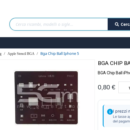
Cerc
Bga Chip Ball Iphone 5
g
Apple Stencil BGA
BGA CHIP B
BGA Chip Ball iPh
0,80 €
I prezzi
Le tasse a
del pagam