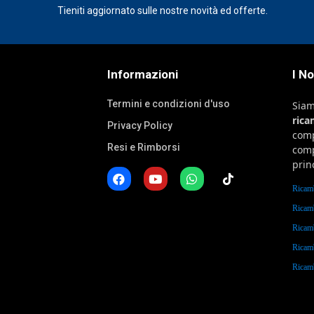
Tieniti aggiornato sulle nostre novità ed offerte.
Informazioni
I N
Termini e condizioni d'uso
Sia
ric
Privacy Policy
comp
Resi e Rimborsi
comp
prin
Ricam
Ricam
Ricam
Ricam
Rica