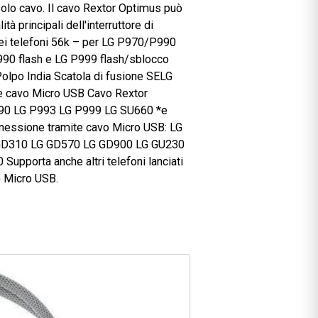
za per Octopus Box è stato sviluppato per LG P500,
rato (0K/56K/130K/910K) che ti consente per
mi telefoni LG Optimus.
mus con il un solo cavo. Il cavo Rextor Optimus può
USB. Modalità principali dell'interruttore di
ggior parte dei telefoni 56k – per LG P970/P990
er LG P970/P990 flash e LG P999 flash/sblocco
ola di polpo Polpo India Scatola di fusione SELG
lizza un normale cavo Micro USB Cavo Rextor
LG P970 LG P990 LG P993 LG P999 LG SU660 *e
una normale connessione tramite cavo Micro USB: LG
 LG C900 LG GD310 LG GD570 LG GD900 LG GU230
0 LG T500 Supporta anche altri telefoni lanciati
sione del cavo Micro USB.