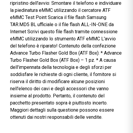
telefono Samsung. Scrivi i file TAR.MD5 Samsung
ufficiali tramite connessione eMMC Ora puoi riparare
l'avvio di qualsiasi nuovo telefono Samsung basato 
CPU Qualcomm, Exynos, Broadcom, Marvell e
Spreadtrum semplicemente utilizzando i file flash
Samsung BL ufficiali. Ricerca punti di prova eMMC
migliorata 1.5 Ora supporta i più recenti telefoni
Qualcomm APQ8084 (SM-N910F, N9109W, N910A,
N915D, N9108V, N9100, G901F) Esempio: è
necessario eseguire le seguenti operazioni con un
nuovo telefono non supportato per la procedura di
ripristino dell'avvio: Smontare il telefono e individuar
la piedinatura eMMC utilizzando il cercatore ATF
eMMC Test Point Scarica il file flash Samsung
TAR.MD5 BL ufficiale o il file flash ALL-IN-ONE da
Internet Scrivi questo file flash tramite connessione
eMMC utilizzando lo strumento ATF eMMC L'avvio