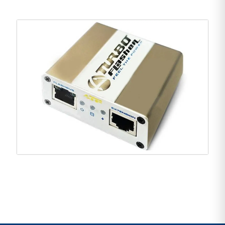
del telefono è riparato! Contenuto della confezione
Advance Turbo Flasher Gold Box (ATF Box): * Advanc
Turbo Flasher Gold Box (ATF Box) – 1 pz. * A causa
dell'impennata della tecnologia e degli sforzi per
soddisfare le richieste di ogni cliente, il fornitore si
riserva il diritto di modificare alcune posizioni
nell'elenco dei cavi e degli accessori che vanno
insieme al prodotto. Pertanto, il contenuto del
pacchetto presentato sopra è piuttosto incerto.
Maggiori dettagli sulla questione possono essere
ottenuti dai nostri responsabili delle vendite.