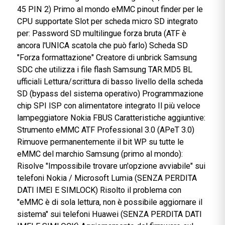
della SCATOLA D'ORO ATF:
È ORO USB 2.0 HS 480 Mbps La più veloce velocità 
lettura/scrittura JTAG per CPU Qualcomm (30 MHz)
Alimentatore VBATT integrato per l'alimentazione de
telefoni durante le procedure JTAG (4,20V su RJ-45
PIN 1) La più veloce velocità di lettura/scrittura
eMMC per qualsiasi CPU per 1-BIT @ SDR 15 MHz
Alimentatore singolo eMMC integrato (3,00 V su RJ-
45 PIN 2) Primo al mondo eMMC pinout finder per l
CPU supportate Slot per scheda micro SD integrato
per: Password SD multilingue forza bruta (ATF è
ancora l'UNICA scatola che può farlo) Scheda SD
"Forza formattazione" Creatore di unbrick Samsung
SDC che utilizza i file flash Samsung TAR.MD5 BL
ufficiali Lettura/scrittura di basso livello della sched
SD (bypass del sistema operativo) Programmazion
chip SPI ISP con alimentatore integrato Il più veloce