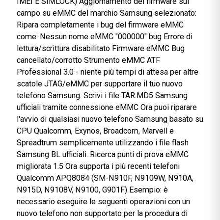
lampeggiatore Nokia FBUS Caratteristiche aggiuntive
Strumento eMMC ATF Professional 3.0 (APeT 3.0)
Rimuove permanentemente il bit WP su tutte le
eMMC del marchio Samsung (primo al mondo):
Risolve "Impossibile trovare un'opzione avviabile" su
telefoni Nokia / Microsoft Lumia (SENZA PERDITA
DATI IMEI E SIMLOCK) Risolto il problema con
"eMMC è di sola lettura, non è possibile aggiornare il
sistema" sui telefoni Huawei (SENZA PERDITA DATI
IMEI E SIMLOCK) Aggiornamento del firmware sul
campo su eMMC del marchio Samsung selezionato:
Ripara completamente i bug del firmware eMMC
come: Nessun nome eMMC "000000" bug Errore di
lettura/scrittura disabilitato Firmware eMMC Bug
cancellato/corrotto Strumento eMMC ATF
Professional 3.0 - niente più tempi di attesa per altr
scatole JTAG/eMMC per supportare il tuo nuovo