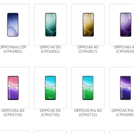
OPPO Reno 15F
OPPO A6 5G
OPPO A6 4G
OPPO A6x 
(CPH2801)
(CPH2831)
(CPH2817)
(CPH2819
OPPO A5x 4G
OPPO A5 5G
OPPO A5 Pro 4G
OPPO A5 Pro
(CPH2725)
(CPH2735)
(CPH2711)
(CPH2695