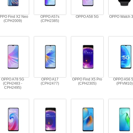
PPO Find X2 Neo
OPPO A57s
OPPO A58 5G
OPPO Watch 3
(CPH2009)
(CPH2385)
OPPO A78 5G
OPPO A17
OPPO Find X5 Pro
OPPO A56 
(CPH2483 -
(CPH2477)
(CPH2305)
(PFVM10)
CPH2495)