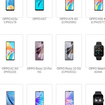
OPPO A15s
OPPO AX7
OPPO A78 4G
OPPO A58 
CPH2179
(CPH2565)
(CPH2577
OPPO A1 5G
OPPO Reno 10 Pro
OPPO Reno 10 5G
OPPO Watch
(PHS110)
5G
(CPH2531)
42mm