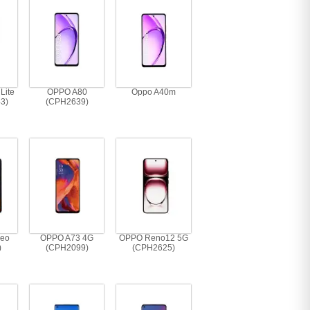
Lite
OPPO A80
Oppo A40m
3)
(CPH2639)
eo
OPPO A73 4G
OPPO Reno12 5G
)
(CPH2099)
(CPH2625)