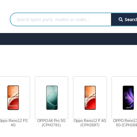
Searc
Oppo Reno12 FS
OPPO A6 Pro 5G
Oppo Reno12 F 4G
OPPO Reno13
4G
(CPH2781)
(CPH2687)
5G (CPH269