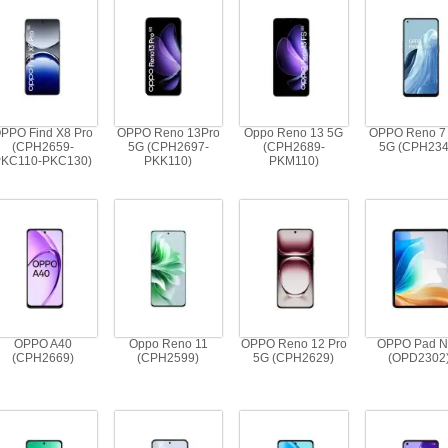
PPO Find X8 Pro
OPPO Reno 13Pro
Oppo Reno 13 5G
OPPO Reno 7 
(CPH2659-
5G (CPH2697-
(CPH2689-
5G (CPH234
PKC110-PKC130)
PKK110)
PKM110)
OPPO A40
Oppo Reno 11
OPPO Reno 12 Pro
OPPO Pad N
(CPH2669)
(CPH2599)
5G (CPH2629)
(OPD2302