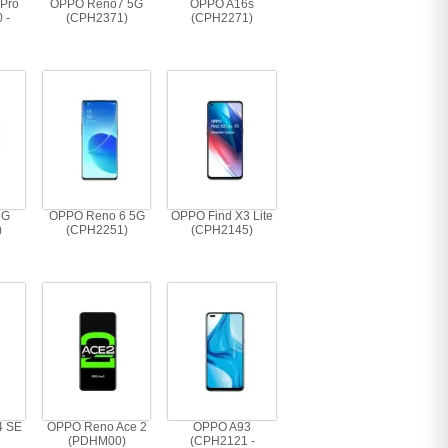
Pro
OPPO Reno7 5G
OPPO A16s
 -
(CPH2371)
(CPH2271)
)
5G
OPPO Reno 6 5G
OPPO Find X3 Lite
)
(CPH2251)
(CPH2145)
4 SE
OPPO Reno Ace 2
OPPO A93
(PDHM00)
(CPH2121 -