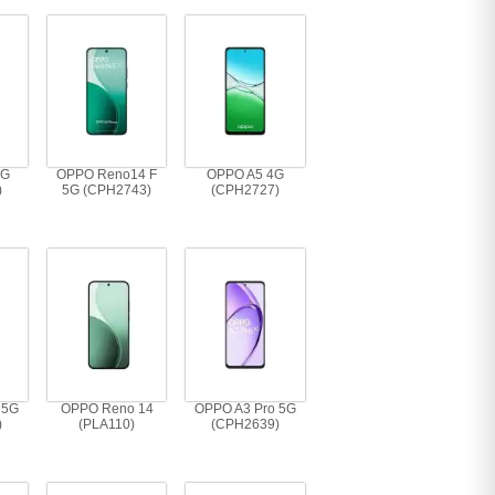
4G
OPPO Reno14 F
OPPO A5 4G
)
5G (CPH2743)
(CPH2727)
 5G
OPPO Reno 14
OPPO A3 Pro 5G
)
(PLA110)
(CPH2639)