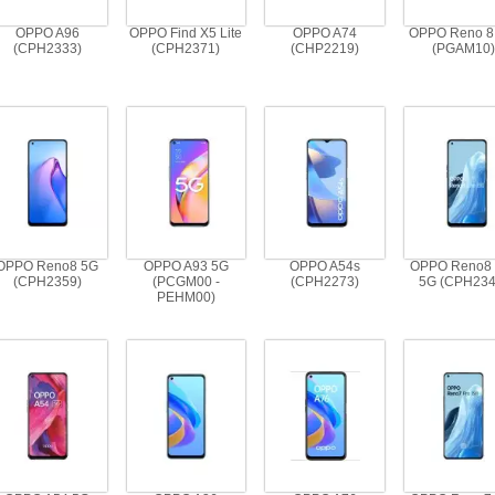
OPPO A96
OPPO Find X5 Lite
OPPO A74
OPPO Reno 8
(CPH2333)
(CPH2371)
(CHP2219)
(PGAM10)
OPPO Reno8 5G
OPPO A93 5G
OPPO A54s
OPPO Reno8 
(CPH2359)
(PCGM00 -
(CPH2273)
5G (CPH234
PEHM00)