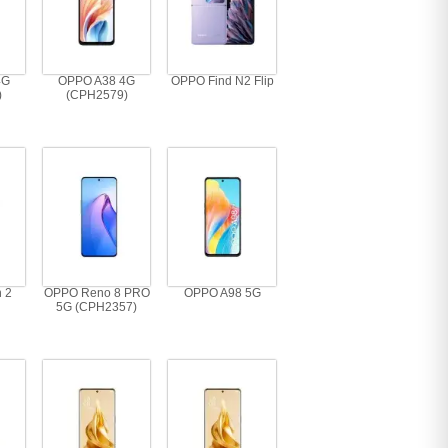
4G
OPPO A38 4G
OPPO Find N2 Flip
)
(CPH2579)
 2
OPPO Reno 8 PRO
OPPO A98 5G
5G (CPH2357)