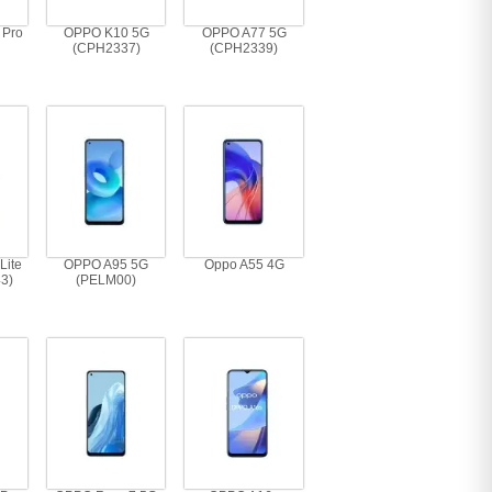
 Pro
OPPO K10 5G
OPPO A77 5G
(CPH2337)
(CPH2339)
Lite
OPPO A95 5G
Oppo A55 4G
3)
(PELM00)