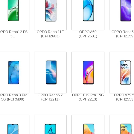
OPPO Reno12 FS
OPPO Reno 11F
OPPO A60
OPPO Reno5
5G
(CPH2603)
(CPH2631)
(CPH2159
OPPO Reno 3 Pro
OPPO Reno5 Z
OPPO F19 Pro+ 5G
OPPO A79 
5G (PCRM00)
(CPH2211)
(CPH2213)
(CPH2553