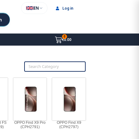
EN
Log in
h
€0.00
 FS
OPPO Find X9 Pro
OPPO Find X9
9)
(CPH2791)
(CPH2797)