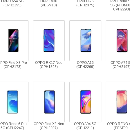
OPPO A54 5G
OPPO A36
OPPO A76
OPPO Reno7 
(CPH2195)
(PESM10)
(CPH2375)
5G (PFDM00
CPH2293
PPO Find X3 Pro
OPPO RX17 Neo
OPPO A16
OPPO A74 
(CPH2173)
(CPH1893)
(CPH2269)
(CPH2197
OPPO Reno 6 Pro
OPPO Find X3 Neo
OPPO A94 5G
OPPO RENO 
5G (CPH2247)
(CPH2207)
(CPH2211)
(PEAT00 -