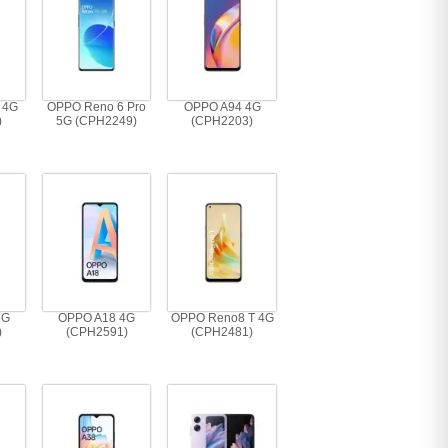
 4G
OPPO Reno 6 Pro
OPPO A94 4G
)
5G (CPH2249)
(CPH2203)
5G
OPPO A18 4G
OPPO Reno8 T 4G
)
(CPH2591)
(CPH2481)