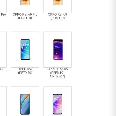
 Pro
OPPO Reno9 Pro
OPPO Reno9
(PGX110)
(PHM110)
5G
OPPO A57
OPPO Find X5
(PFTM20)
(PFFM10 -
CPH2307)